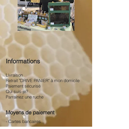
Informations
Livraison
Retrait "DRIVE PANIER" à mon domicile
Paiement sécurisé
Qui suis-je?
Parrainez une ruche
Moyens de paiement
- Cartes bancaires
- Espèces à mon domicile