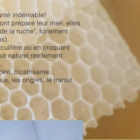
santé indéniable!
nt préparé leur miel, elles
 de la ruche", fortement
ns
).
 cuillère ou en croquant
é naturel réellement
ire, cicatrisante...
x, les ongles, le transit