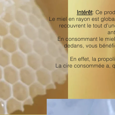
Intérêt
: Ce prod
Le miel en rayon est global
recouvrent le tout d'un
ant
En consommant le miel d
dedans, vous bénéfic
En effet, la propol
La cire consommée a, qua