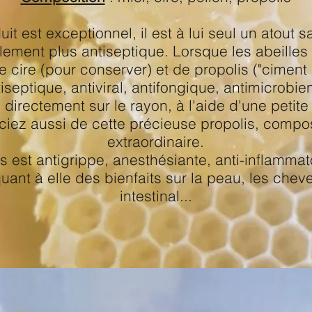
uit est exceptionnel, il est à lui seul un atout 
ement plus antiseptique. Lorsque les abeilles o
e cire (pour conserver) et de propolis ("ciment
iseptique, antiviral, antifongique,
antimicrobie
irectement sur le rayon, à l'aide d'une petite
iez aussi de cette précieuse propolis, compos
extraordinaire.
is est antigrippe, anesthésiante, anti-inflammato
nt à elle des bienfaits sur la peau, les cheveu
intestinal...