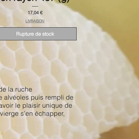
Prix
17,04 €
LIVRAISON
Rupture de stock
de la ruche
me alvéoles puis rempli de
voir le plaisir unique de
 vierge s’en échapper,