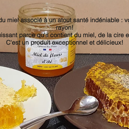
u miel associé à un atout santé indéniable : vo
rayon!
ssant parce qu'il contient du miel, de la cire e
C'est un produit exceptionnel et délicieux!