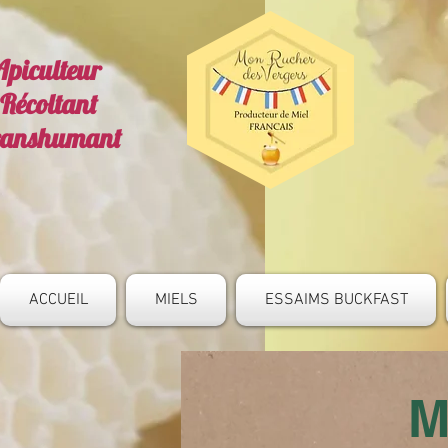
Apiculteur
Récoltant
ranshumant
ACCUEIL
MIELS
ESSAIMS BUCKFAST
M