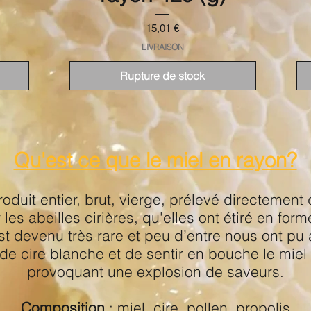
Prix
15,01 €
LIVRAISON
Rupture de stock
Qu'est ce que le miel en rayon?
roduit entier, brut, vierge,
prélevé
directement 
 les abeilles cirières, qu'elles ont étiré en for
st devenu très rare et peu d’entre nous ont pu a
de cire blanche et de sentir en bouche le miel
provoquant une explosion de saveurs.
Composition
: miel, cire, pollen, propolis