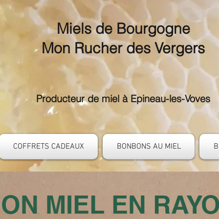
Miels de Bourgogne
Mon Rucher des Vergers
Producteur de miel à Epineau-les-Voves
COFFRETS CADEAUX
BONBONS AU MIEL
B
ON MIEL EN RAY